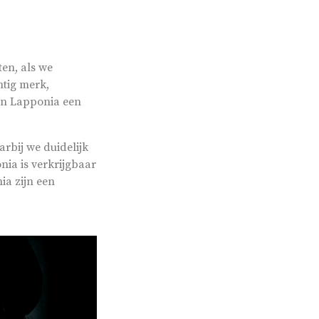
ten, als we
htig merk,
van Lapponia een
rbij we duidelijk
nia is verkrijgbaar
ia zijn een
uden van