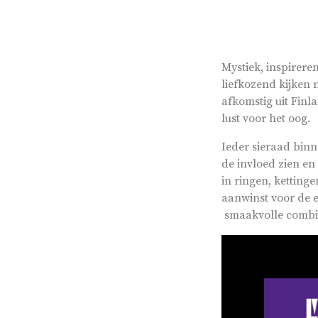
Mystiek, inspirere
liefkozend kijken 
afkomstig uit Finl
lust voor het oog.
Ieder sieraad binn
de invloed zien en
in ringen, kettin
aanwinst vo
smaakvolle combina