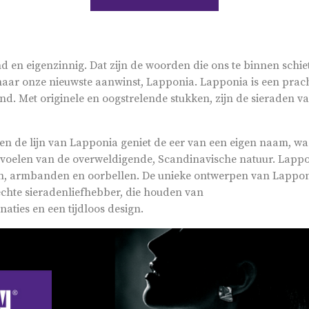
nd en eigenzinnig. Dat zijn de woorden die ons te binnen schie
naar onze nieuwste aanwinst, Lapponia. Lapponia is een prac
and. Met originele en oogstrelende stukken, zijn de sieraden 
en de lijn van Lapponia geniet de eer van een eigen naam, waa
 voelen van de overweldigende, Scandinavische natuur. Lappo
gen, armbanden en oorbellen. De unieke ontwerpen van Lappon
or de echte sieradenliefhebber, die ho
ties en een tijdloos design.