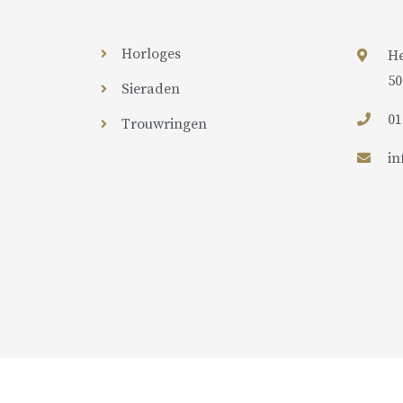
Horloges
He
50
Sieraden
01
Trouwringen
in